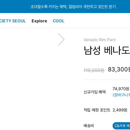
초대할수록 커지는 혜택, 컬럼비아 추천하고 포인트 받기
초대할수록 커지는 혜택, 컬럼비아 추천하고 포인트 받기
초대할수록 커지는 혜택, 컬럼비아 추천하고 포인트 받기
CIETY SEOUL
Explore
COOL
Venado Rim Pant
남성 베나도
83,300
119,000원
74,970
신규가입 혜택
(장바구니쿠
적립 예정 포인트
2,499원
배송비
무료 배