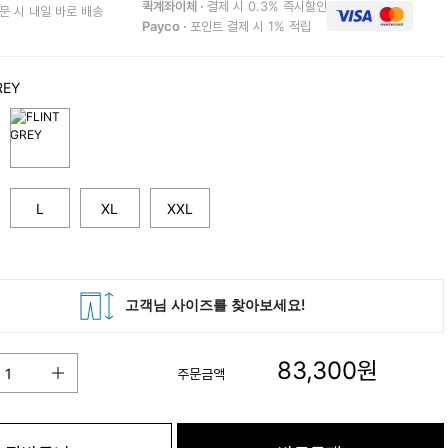
퀵계좌이체 ·
결제 시 0.3% 즉시할인
문 시 내일 바로 배송
Payco ·
포인트 결제 시 1% 적립
REY
L
XL
XXL
83,300
원
주문금액