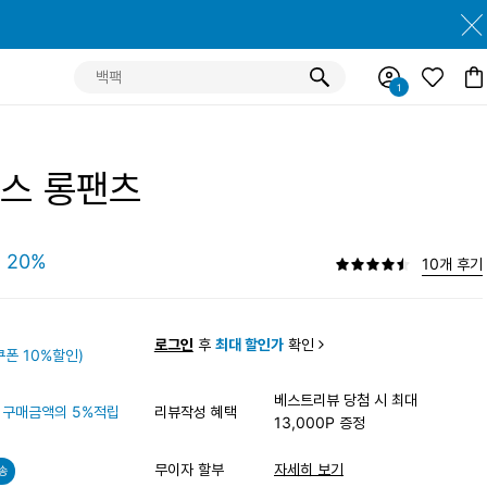
스 롱팬츠
20%
10개 후기
원
로그인
후
최대 할인가
확인
폰 10%할인)
베스트리뷰 당첨 시 최대
구매금액의 5%적립
리뷰작성 혜택
13,000P 증정
무이자 할부
자세히 보기
송