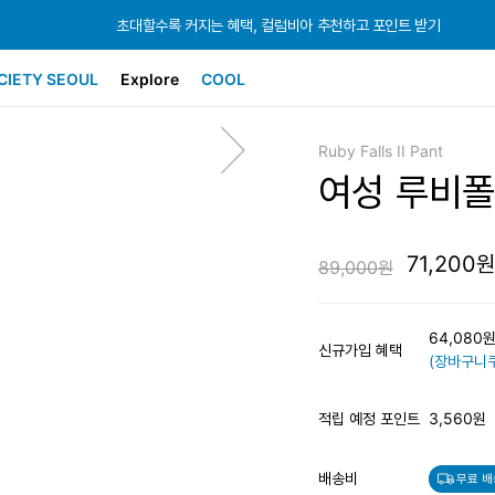
초대할수록 커지는 혜택, 컬럼비아 추천하고 포인트 받기
초대할수록 커지는 혜택, 컬럼비아 추천하고 포인트 받기
초대할수록 커지는 혜택, 컬럼비아 추천하고 포인트 받기
CIETY SEOUL
Explore
COOL
Ruby Falls II Pant
여성 루비폴
71,200원
89,000원
64,080
신규가입 혜택
(장바구니쿠
적립 예정 포인트
3,560원
배송비
무료 배