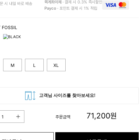
퀵계좌이체 ·
결제 시 0.3% 즉시할인
문 시 내일 바로 배송
Payco ·
포인트 결제 시 1% 적립
 FOSSIL
M
L
XL
71,200
원
주문금액