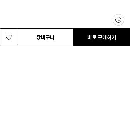
장바구니
바로 구매하기
남성 다이아몬드 피크 PRO 반팔 티셔츠
89,000원
최근 본 상품
전체삭제
ABOUT US
NOTICE
CONTACT US
컬럼비아 대표번호
매장고객 및 AS문의
080-540-0277
평일 09:30~17:30
온라인 스토어 고객센터
온라인몰 고객 문의