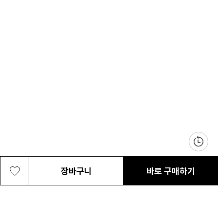
장바구니
바로 구매하기
여성 쿨 템포 반팔 폴로 티셔츠
69,300원
최근 본 상품
전체삭제