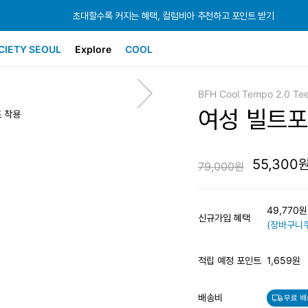
초대할수록 커지는 혜택, 컬럼비아 추천하고 포인트 받기
초대할수록 커지는 혜택, 컬럼비아 추천하고 포인트 받기
초대할수록 커지는 혜택, 컬럼비아 추천하고 포인트 받기
CIETY SEOUL
Explore
COOL
BFH Cool Tempo 2.0 Te
여성 빌트포
즈 착용
55,300
79,000원
49,770
신규가입 혜택
(장바구니쿠
적립 예정 포인트
1,659원
배송비
무료 배