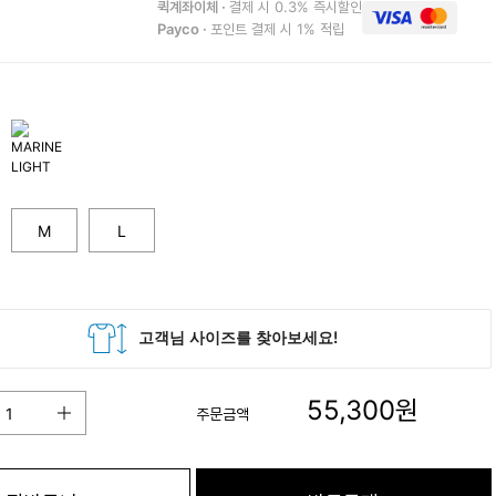
퀵계좌이체 ·
결제 시 0.3% 즉시할인
Payco ·
포인트 결제 시 1% 적립
M
L
55,300
원
주문금액