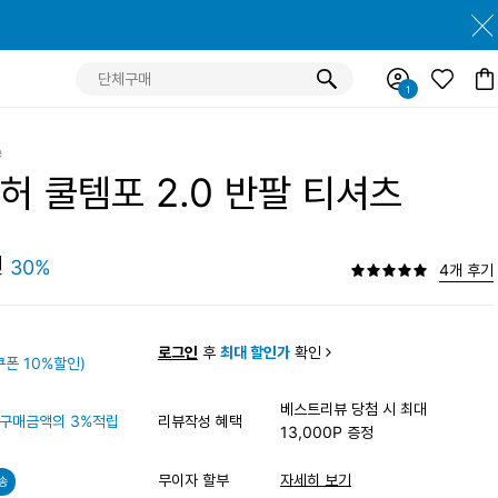
e
허 쿨템포 2.0 반팔 티셔츠
원
30%
4개 후기
원
로그인
후
최대 할인가
확인
폰 10%할인)
베스트리뷰 당첨 시 최대
구매금액의 3%적립
리뷰작성 혜택
13,000P 증정
무이자 할부
자세히 보기
송