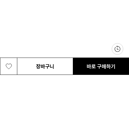
장바구니
바로 구매하기
여성 파라큐티II 방풍 자켓
127,200원
최근 본 상품
전체삭제
ABOUT US
NOTICE
CONTACT US