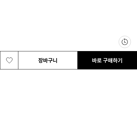
장바구니
바로 구매하기
여성 윌로우 스카이 경량 바람막이 자켓
127,200원
최근 본 상품
전체삭제
ABOUT US
NOTICE
CONTACT US