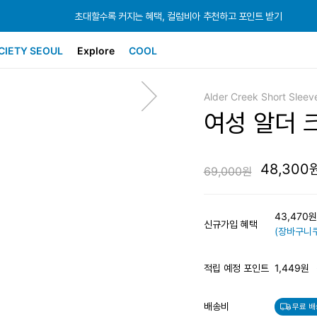
초대할수록 커지는 혜택, 컬럼비아 추천하고 포인트 받기
초대할수록 커지는 혜택, 컬럼비아 추천하고 포인트 받기
초대할수록 커지는 혜택, 컬럼비아 추천하고 포인트 받기
CIETY SEOUL
Explore
COOL
Alder Creek Short Sleev
여성 알더 
48,300
69,000원
43,470
신규가입 혜택
(장바구니쿠
적립 예정 포인트
1,449원
배송비
무료 배