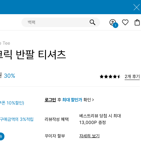
e Tee
크릭 반팔 티셔츠
원
30%
2개 후기
원
로그인
후
최대 할인가
확인
폰 10%할인)
베스트리뷰 당첨 시 최대
구매금액의 3%적립
리뷰작성 혜택
13,000P 증정
무이자 할부
자세히 보기
송