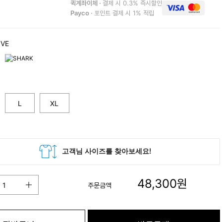
퀵계좌이체 ·
결제 시 0.3% 즉시할인
Payco ·
포인트 결제 시 1% 적립
OVE
L
XL
48,300
원
주문금액