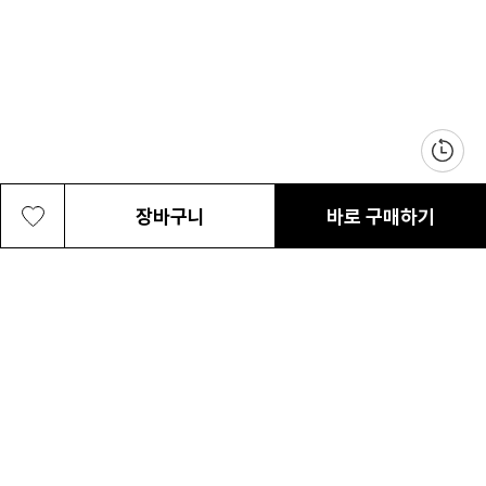
장바구니
바로 구매하기
남성 쓰라이브 리바이브 샌들
119,200원
최근 본 상품
전체삭제
ABOUT US
NOTICE
CONTACT US