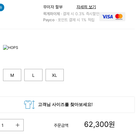
무이자 할부
자세히 보기
송
퀵계좌이체 ·
결제 시 0.3% 즉시할인
Payco ·
포인트 결제 시 1% 적립
M
L
XL
62,300
원
주문금액