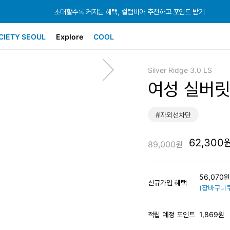
초대할수록 커지는 혜택, 컬럼비아 추천하고 포인트 받기
초대할수록 커지는 혜택, 컬럼비아 추천하고 포인트 받기
초대할수록 커지는 혜택, 컬럼비아 추천하고 포인트 받기
CIETY SEOUL
Explore
COOL
Silver Ridge 3.0 LS
여성 실버릿
#자외선차단
62,300
89,000원
56,070
신규가입 혜택
(장바구니쿠
적립 예정 포인트
1,869원