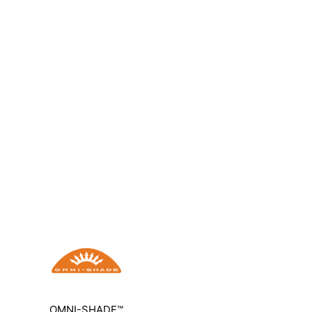
OMNI-SHADE™