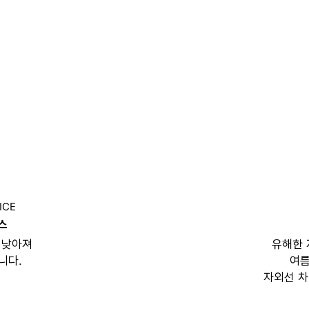
ICE
스
 낮아져
유해한 
니다.
여름
자외선 차