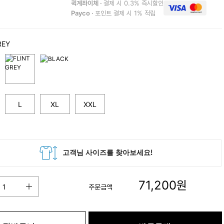
퀵계좌이체 ·
결제 시 0.3% 즉시할인
Payco ·
포인트 결제 시 1% 적립
REY
L
XL
XXL
71,200
원
주문금액