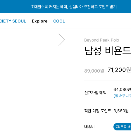
초대할수록 커지는 혜택, 컬럼비아 추천하고 포인트 받기
초대할수록 커지는 혜택, 컬럼비아 추천하고 포인트 받기
초대할수록 커지는 혜택, 컬럼비아 추천하고 포인트 받기
CIETY SEOUL
Explore
COOL
Beyond Peak Polo
남성 비욘드
71,200원
89,000원
64,080
신규가입 혜택
(장바구니쿠
적립 예정 포인트
3,560원
배송비
무료 배