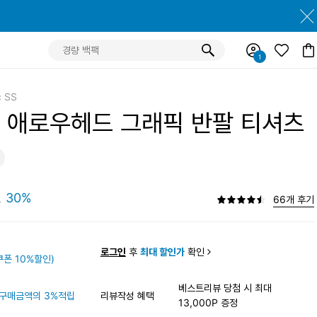
c SS
 애로우헤드 그래픽 반팔 티셔츠
원
30%
66개 후기
원
로그인
후
최대 할인가
확인
폰 10%할인)
베스트리뷰 당첨 시 최대
구매금액의 3%적립
리뷰작성 혜택
13,000P 증정