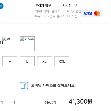
무이자 할부
자세히 보기
송
퀵계좌이체 ·
결제 시 0.3% 즉시할인
Payco ·
포인트 결제 시 1% 적립
M
L
XL
XXL
41,300
원
주문금액