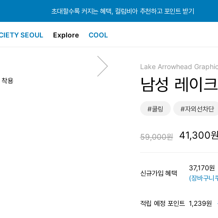
초대할수록 커지는 혜택, 컬럼비아 추천하고 포인트 받기
초대할수록 커지는 혜택, 컬럼비아 추천하고 포인트 받기
초대할수록 커지는 혜택, 컬럼비아 추천하고 포인트 받기
CIETY SEOUL
Explore
COOL
Lake Arrowhead Graphi
남성 레이크
즈 착용
#쿨링
#자외선차단
41,300
59,000원
37,170
신규가입 혜택
(장바구니쿠
적립 예정 포인트
1,239원