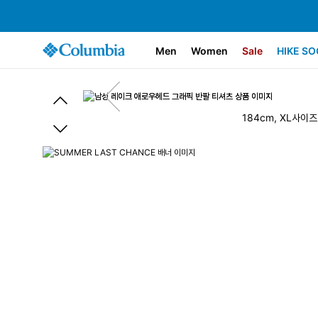
Men
Women
Sale
HIKE SO
184cm, XL사이