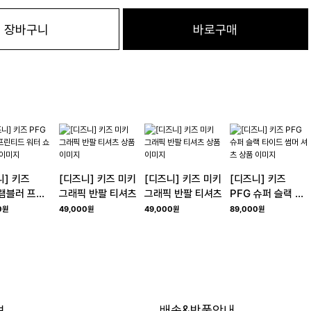
장바구니
바로구매
니] 키즈
[디즈니] 키즈 미키
[디즈니] 키즈 미키
[디즈니] 키즈
 램블러 프린
그래픽 반팔 티셔츠
그래픽 반팔 티셔츠
PFG 슈퍼 슬랙 타
워터 쇼츠
이드 썸머 셔츠
0원
49,000원
49,000원
89,000원
보
배송&반품안내