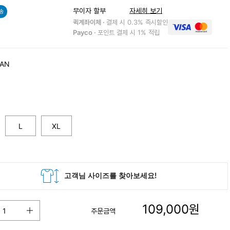
무이자 할부
자세히 보기
송
퀵계좌이체 ·
결제 시 0.3% 즉시할인
Payco ·
포인트 결제 시 1% 적립
YAN
L
XL
109,000
원
주문금액