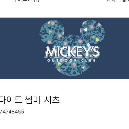
 타이드 썸머 셔츠
M4748455