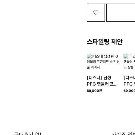
스타일링 제안
[디즈니] 남성
[디즈
PFG 램블러 프린
PFG
티드 쇼츠
티드 
89,000원
69,00
구매후기
(1)
사이즈 정