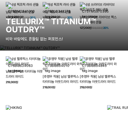
남성 픽프릭 러쉬 샌들
여성 픽프릭 러쉬 샌들
남성 쓰라이브 리바이브 맥스
103,200원
129,000원
20%
103,200원
129,000원
20%
TELLURIX™ TITANIUM™
브리즈 메쉬 샌들
OUTDRY™
127,200원
159,000원
20%
비와 바람에도 흔들림 없는 퍼포먼스!
남성 텔루릭스 타이타늄 아웃
HIKING
드라이 와이드
[추영우 착용] 남성 텔루릭스
[추영우 착용] 남성 텔루릭스
TRAI
타이타늄 아웃드라이 와이드
타이타늄 아웃드라이 와이드
219,000원
컬럼비아와 함께 일상을 벗어나
219,000원
219,000원
하이킹, 트레킹 등 아웃도어 활동을 즐겨보세요.
최고의 기술
자세히 보기
자세히 보