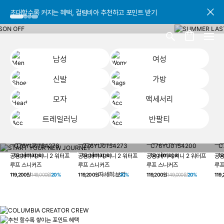
초대할수록 커지는 혜택, 컬럼비아 추천하고 포인트 받기
초대할수록 커지는 혜택, 컬럼비아 추천하고 포인트 받기
초대할수록 커지는 혜택, 컬럼비아 추천하고 포인트 받기
남성
여성
신발
가방
모자
액세서리
트레일러닝
반팔티
START YOUR
남성
여성
신발
가방
모자
액세서리
트레일러닝
반
NEW JOURNEY
헤이지 져니 New 컬러 UP TO 20% OFF
공용 헤이지 져니 2 워터프
공용 헤이지 져니 2 워터프
공용 헤이지 져니 2 워터프
공용
루프 스니커즈
루프 스니커즈
루프 스니커즈
루프
자세히 보기
119,200원
149,000원
20%
119,200원
149,000원
20%
119,200원
149,000원
20%
119