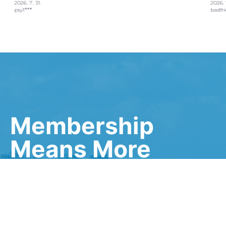
Membership
Means More
첫 구매
무료배송
10% 쿠폰
쿠폰
생일축하
마케팅 동의 시
1만원 쿠폰
2,000P 적립