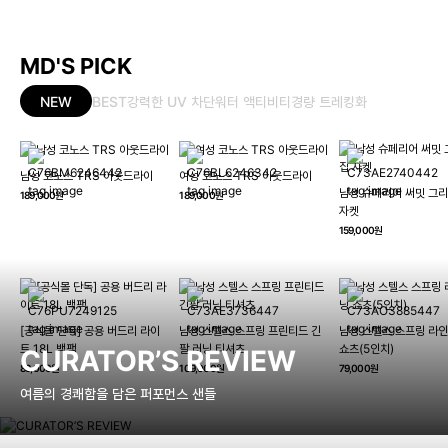
MD'S PICK
NEW
BEST
강력한 UV 차단
워터 액티비티
경량 트레킹화
남성 코노스 TRS 아웃드라이
여성 코노스 TRS 아웃드라이
남성 슈페리어 써밋 그리
189,000원
189,000원
자켓
159,000원
[공식몰 단독] 공용 버드리 라이
남성 스텔스 스프링 프린티드 긴
남성 스텔스 스프링 라인
트 18L 백팩
팔 러닝 티셔츠
쇼츠(5인치)
CURATOR’S REVIEW
89,000원
109,000원
79,000원
여름의 경쾌함을 담은 퍼포먼스 샌들