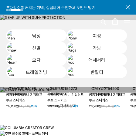
초대할수록 커지는 혜택, 컬럼비아 추천하고 포인트 받기
초대할수록 커지는 혜택, 컬럼비아 추천하고 포인트 받기
초대할수록 커지는 혜택, 컬럼비아 추천하고 포인트 받기
남성
여성
신발
가방
모자
액세서리
트레일러닝
반팔티
START YOUR
남성
여성
신발
가방
모자
액세서리
트레일러닝
반
NEW JOURNEY
헤이지 져니 New 컬러 UP TO 20% OFF
공용 헤이지 져니 2 워터프
공용 헤이지 져니 2 워터프
공용 헤이지 져니 2 워터프
공용
루프 스니커즈
루프 스니커즈
루프 스니커즈
루프
자세히 보기
119,200원
149,000원
20%
119,200원
149,000원
20%
119,200원
149,000원
20%
119