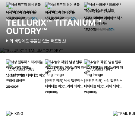
남성 픽프릭 러쉬 샌들
여성 픽프릭 러쉬 샌들
남성 쓰라이브 리바이브 맥스
103,200원
129,000원
20%
103,200원
129,000원
20%
TELLURIX™ TITANIUM™
브리즈 메쉬 샌들
OUTDRY™
127,200원
159,000원
20%
비와 바람에도 흔들림 없는 퍼포먼스!
남성 텔루릭스 타이타늄 아웃
HIKING
드라이 와이드
[추영우 착용] 남성 텔루릭스
[추영우 착용] 남성 텔루릭스
TRAI
타이타늄 아웃드라이 와이드
타이타늄 아웃드라이 와이드
219,000원
컬럼비아와 함께 일상을 벗어나
219,000원
219,000원
하이킹, 트레킹 등 아웃도어 활동을 즐겨보세요.
최고의 기술
자세히 보기
자세히 보