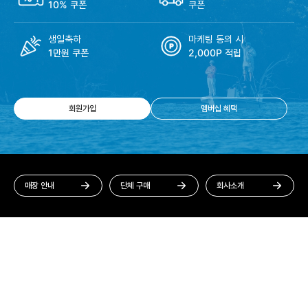
10% 쿠폰
쿠폰
생일축하
마케팅 동의 시
1만원 쿠폰
2,000P 적립
회원가입
멤버십 혜택
매장 안내
단체 구매
회사소개