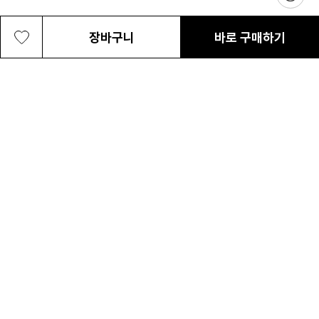
장바구니
바로 구매하기
여성 퍼스트 레인지 하프 집업 티셔츠
83,300원
최근 본 상품
전체삭제
ABOUT US
NOTICE
CONTACT US
컬럼비아 대표번호
매장고객 및 AS문의
080-540-0277
평일 09:30~17:30
온라인 스토어 고객센터
온라인몰 고객 문의
1800-1784
평일 10:00~17:00
컬럼비아스포츠웨어코리아