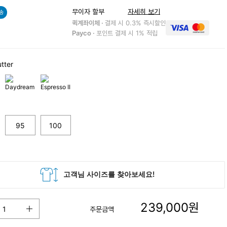
무이자 할부
자세히 보기
송
퀵계좌이체 ·
결제 시 0.3% 즉시할인
Payco ·
포인트 결제 시 1% 적립
tter
95
100
239,000
원
주문금액