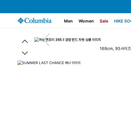
Men
Women
Sale
HIKE SO
169cm, 95사이