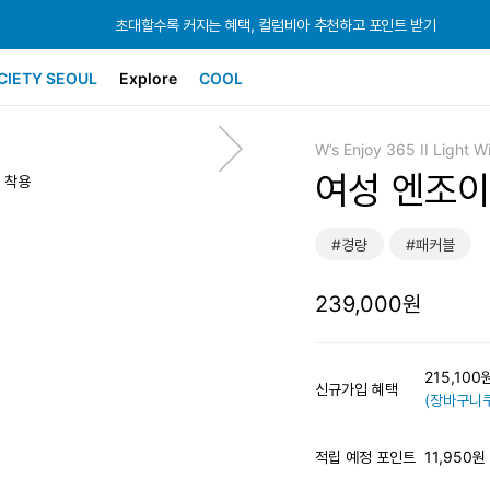
초대할수록 커지는 혜택, 컬럼비아 추천하고 포인트 받기
초대할수록 커지는 혜택, 컬럼비아 추천하고 포인트 받기
초대할수록 커지는 혜택, 컬럼비아 추천하고 포인트 받기
CIETY SEOUL
Explore
COOL
W’s Enjoy 365 II Light W
여성 엔조이 
즈 착용
#경량
#패커블
239,000원
215,10
신규가입 혜택
(장바구니쿠
적립 예정 포인트
11,950원