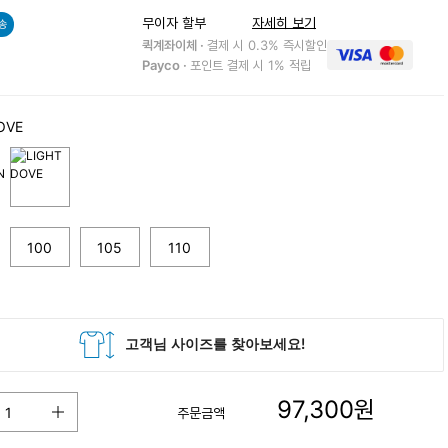
무이자 할부
자세히 보기
송
퀵계좌이체 ·
결제 시 0.3% 즉시할인
Payco ·
포인트 결제 시 1% 적립
OVE
100
105
110
97,300
원
주문금액