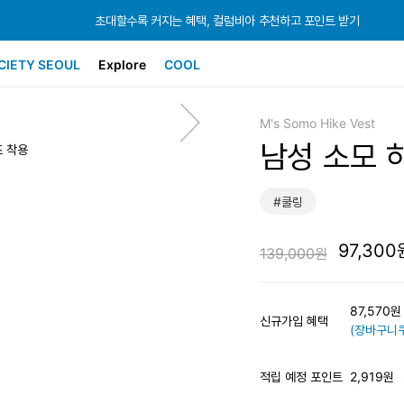
초대할수록 커지는 혜택, 컬럼비아 추천하고 포인트 받기
초대할수록 커지는 혜택, 컬럼비아 추천하고 포인트 받기
초대할수록 커지는 혜택, 컬럼비아 추천하고 포인트 받기
CIETY SEOUL
Explore
COOL
M's Somo Hike Vest
남성 소모 
즈 착용
#쿨링
97,300
139,000원
87,570
신규가입 혜택
(장바구니쿠
적립 예정 포인트
2,919원