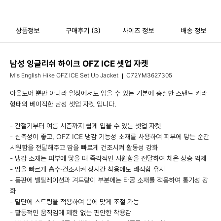
상품정보
구매후기
(3)
사이즈 정보
배송 정보
남성 잉글리쉬 하이크 OFZ ICE 셋업 자켓
M's English Hike OFZ ICE Set Up Jacket
C72YM3627305
아웃도어 뿐만 아니라 일상에서도 입을 수 있는 기본에 충실한 스탠드 카라
형태의 베이직한 남성 셋업 자켓 입니다.
- 간절기부터 여름 시즌까지 쉽게 입을 수 있는 셋업 자켓
- 신축성이 좋고, OFZ ICE 냉감 기능성 소재를 사용하여 피부에 닿는 순간
시원함을 전달해주고 땀을 빠르게 건조시켜 활동성 강화
- 냉감 소재는 피부에 닿을 때 즉각적인 시원함을 전달하여 체온 상승 억제
- 땀을 빠르게 흡수·건조시켜 장시간 착용에도 쾌적함 유지
- 등판에 벨틸레이션과 겨드랑이 부분에는 타공 소재를 적용하여 통기성 강
화
- 밑단에 스트링을 적용하여 몸에 맞게 조절 가능
- 활동적인 움직임에 제한 없는 편안한 착용감