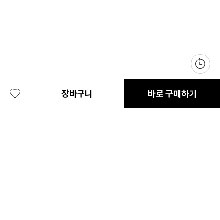
장바구니
바로 구매하기
남성 라이트 패스 OFZ ICE+ 하프 집업
79,200원
최근 본 상품
전체삭제
티셔츠
ABOUT US
NOTICE
CONTACT US
컬럼비아 대표번호
매장고객 및 AS문의