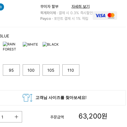
무이자 할부
자세히 보기
송
퀵계좌이체 ·
결제 시 0.3% 즉시할인
Payco ·
포인트 결제 시 1% 적립
BLUE
95
100
105
110
63,200
원
주문금액