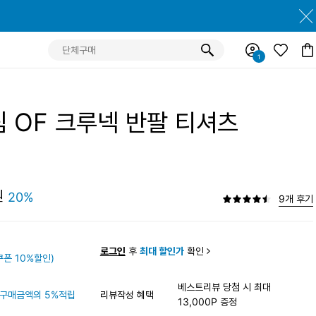
림 OF 크루넥 반팔 티셔츠
원
20%
9개 후기
원
로그인
후
최대 할인가
확인
폰 10%할인)
베스트리뷰 당첨 시 최대
구매금액의 5%적립
리뷰작성 혜택
13,000P 증정