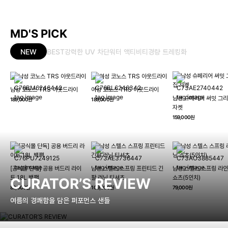
MD'S PICK
NEW
BEST
강력한 UV 차단
워터 액티비티
경량 트레킹화
남성 코노스 TRS 아웃드라이
여성 코노스 TRS 아웃드라이
남성 슈페리어 써밋 그리
189,000원
189,000원
자켓
159,000원
[공식몰 단독] 공용 버드리 라이
남성 스텔스 스프링 프린티드 긴
남성 스텔스 스프링 라인
트 18L 백팩
팔 러닝 티셔츠
쇼츠(5인치)
CURATOR’S REVIEW
89,000원
109,000원
79,000원
여름의 경쾌함을 담은 퍼포먼스 샌들