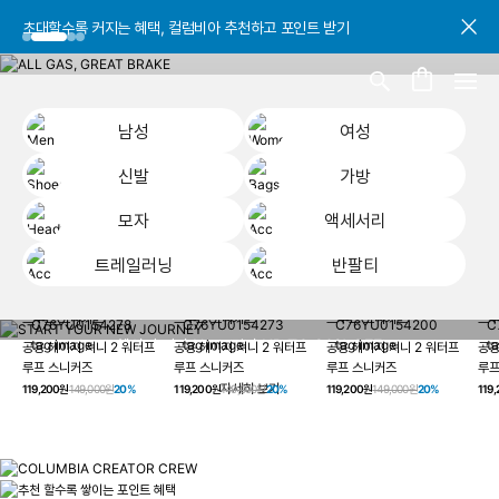
초대할수록 커지는 혜택, 컬럼비아 추천하고 포인트 받기
초대할수록 커지는 혜택, 컬럼비아 추천하고 포인트 받기
초대할수록 커지는 혜택, 컬럼비아 추천하고 포인트 받기
남성
여성
신발
가방
모자
액세서리
트레일러닝
반팔티
START YOUR
남성
여성
신발
가방
모자
액세서리
트레일러닝
반
NEW JOURNEY
헤이지 져니 New 컬러 UP TO 20% OFF
공용 헤이지 져니 2 워터프
공용 헤이지 져니 2 워터프
공용 헤이지 져니 2 워터프
공용
루프 스니커즈
루프 스니커즈
루프 스니커즈
루프
자세히 보기
119,200원
149,000원
20%
119,200원
149,000원
20%
119,200원
149,000원
20%
119