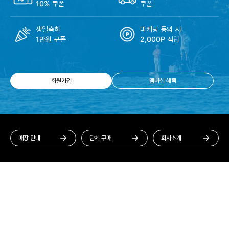
10% 쿠폰
쿠폰
생일축하
마케팅 동의 시
1만원 쿠폰
2,000P 적립
회원가입
멤버십 혜택
매장 안내
단체 구매
회사소개