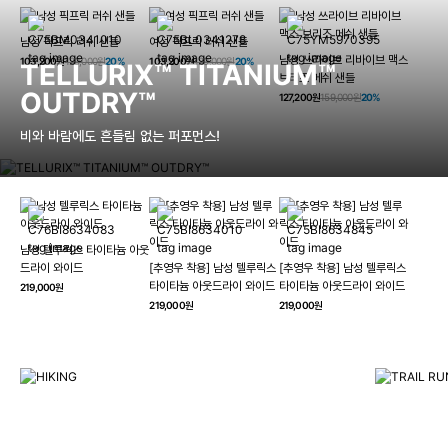
남성 픽프릭 러쉬 샌들
여성 픽프릭 러쉬 샌들
남성 쓰라이브 리바이브 맥스
103,200원
129,000원
20%
103,200원
129,000원
20%
TELLURIX™ TITANIUM™
브리즈 메쉬 샌들
OUTDRY™
127,200원
159,000원
20%
비와 바람에도 흔들림 없는 퍼포먼스!
남성 텔루릭스 타이타늄 아웃
HIKING
드라이 와이드
[추영우 착용] 남성 텔루릭스
[추영우 착용] 남성 텔루릭스
TRAI
타이타늄 아웃드라이 와이드
타이타늄 아웃드라이 와이드
219,000원
컬럼비아와 함께 일상을 벗어나
219,000원
219,000원
하이킹, 트레킹 등 아웃도어 활동을 즐겨보세요.
최고의 기술
자세히 보기
자세히 보