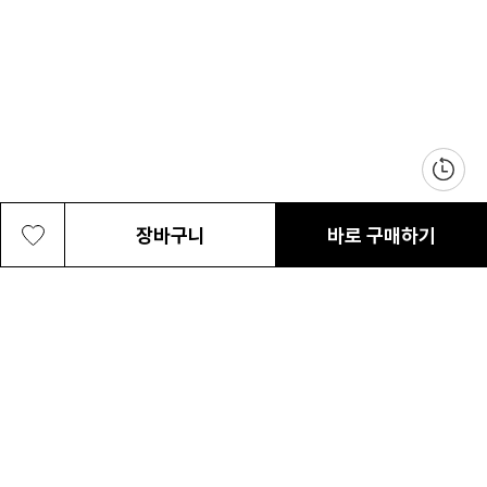
장바구니
바로 구매하기
공용 맷 슬로프 디터처블 부니
75,000원
최근 본 상품
전체삭제
ABOUT US
NOTICE
CONTACT US