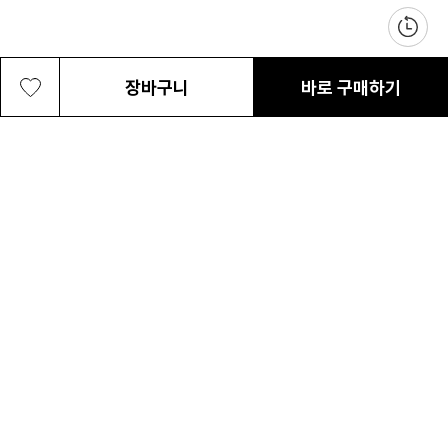
장바구니
바로 구매하기
공용 애쉬 브러쉬 메쉬 버켓
59,000원
최근 본 상품
전체삭제
ABOUT US
NOTICE
CONTACT US
컬럼비아 대표번호
매장고객 및 AS문의
080-540-0277
평일 09:30~17:30
온라인 스토어 고객센터
온라인몰 고객 문의
1800-1784
평일 10:00~17:00