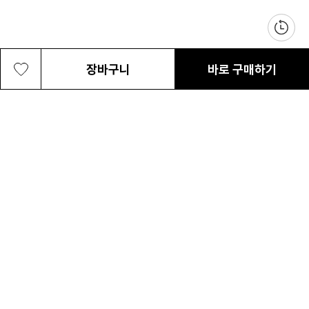
장바구니
바로 구매하기
여성 365 마운틴 II 3L 방수자켓
419,000원
최근 본 상품
전체삭제
ABOUT US
NOTICE
CONTACT US
컬럼비아 대표번호
매장고객 및 AS문의
080-540-0277
평일 09:30~17:30
온라인 스토어 고객센터
온라인몰 고객 문의
1800-1784
평일 10:00~17:00