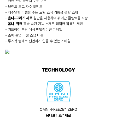
- 전면 스냅 클로져 포켓 구조
- 브랜드 로고 자수 포인트
- 캐주얼한 느낌을 주는 트윌 조직 기능성 경량 소재
-
옴니-프리즈 제로
원단을 사용하여 뛰어난 쿨링력을 자랑
-
옴니-위크
흡습 속건 기능 소재로 쾌적한 착용감 제공
- 겨드랑이 부위 메쉬 벤틸레이션 디테일
- 소매 롤업 고정 스냅 버튼
- 루즈핏 형태로 편안하게 입을 수 있는 스타일
TECHNOLOGY
OMNI-FREEZE™ ZERO
옴니프리즈™ 제로