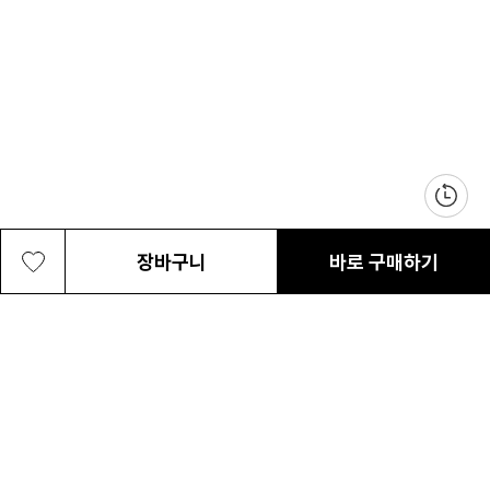
장바구니
바로 구매하기
남성 글레시얼 비스타 냉감 긴팔 셔츠
83,300원
최근 본 상품
전체삭제
ABOUT US
NOTICE
CONTACT US