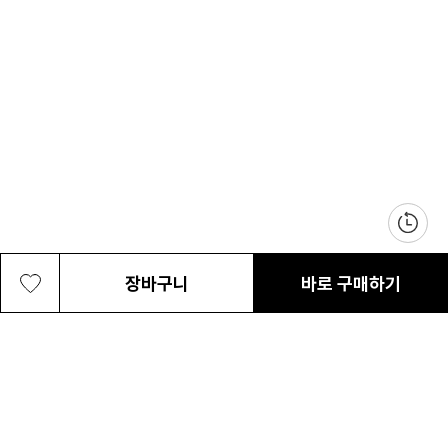
장바구니
바로 구매하기
남성 크레스트우드 미드 워터프루프 와이
127,200원
최근 본 상품
전체삭제
드핏
ABOUT US
NOTICE
CONTACT US