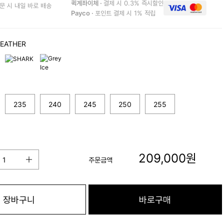
퀵계좌이체 ·
결제 시 0.3% 즉시할인
문 시 내일 바로 배송
Payco ·
포인트 결제 시 1% 적립
EATHER
235
240
245
250
255
209,000
원
주문금액
장바구니
바로구매