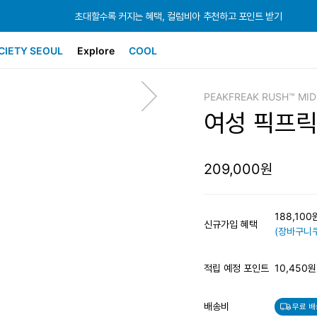
초대할수록 커지는 혜택, 컬럼비아 추천하고 포인트 받기
초대할수록 커지는 혜택, 컬럼비아 추천하고 포인트 받기
초대할수록 커지는 혜택, 컬럼비아 추천하고 포인트 받기
CIETY SEOUL
Explore
COOL
PEAKFREAK RUSH™ MI
여성 픽프릭
209,000원
188,10
신규가입 혜택
(장바구니쿠
적립 예정 포인트
10,450원
배송비
무료 배