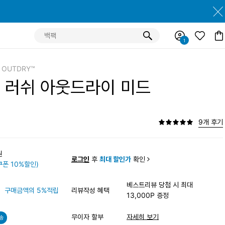
D OUTDRY™
 러쉬 아웃드라이 미드
9개 후기
0원
로그인
후
최대 할인가
확인
폰 10%할인)
베스트리뷰 당첨 시 최대
구매금액의 5%적립
리뷰작성 혜택
13,000P 증정
무이자 할부
자세히 보기
송