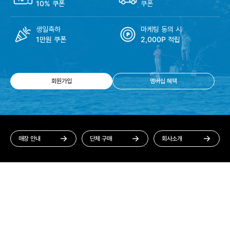
10% 쿠폰
쿠폰
생일축하
마케팅 동의 시
1만원 쿠폰
2,000P 적립
회원가입
멤버십 혜택
매장 안내
단체 구매
회사소개