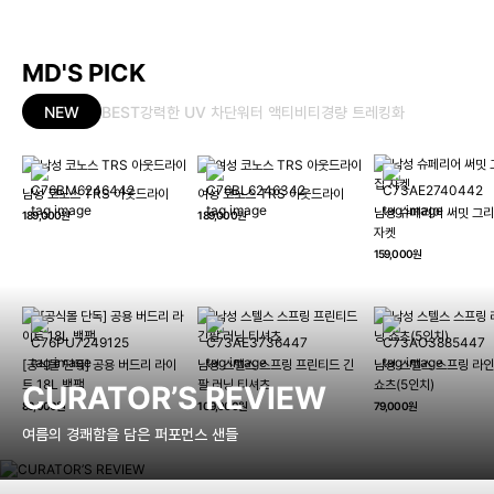
MD'S PICK
NEW
BEST
강력한 UV 차단
워터 액티비티
경량 트레킹화
남성 코노스 TRS 아웃드라이
여성 코노스 TRS 아웃드라이
남성 슈페리어 써밋 그리
189,000원
189,000원
자켓
159,000원
[공식몰 단독] 공용 버드리 라이
남성 스텔스 스프링 프린티드 긴
남성 스텔스 스프링 라인
트 18L 백팩
팔 러닝 티셔츠
쇼츠(5인치)
CURATOR’S REVIEW
89,000원
109,000원
79,000원
여름의 경쾌함을 담은 퍼포먼스 샌들