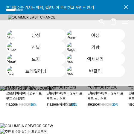
초대할수록 커지는 혜택, 컬럼비아 추천하고 포인트 받기
초대할수록 커지는 혜택, 컬럼비아 추천하고 포인트 받기
초대할수록 커지는 혜택, 컬럼비아 추천하고 포인트 받기
남성
여성
신발
가방
모자
액세서리
트레일러닝
반팔티
START YOUR
남성
여성
신발
가방
모자
액세서리
트레일러닝
반
NEW JOURNEY
헤이지 져니 New 컬러 UP TO 20% OFF
공용 헤이지 져니 2 워터프
공용 헤이지 져니 2 워터프
공용 헤이지 져니 2 워터프
공용
루프 스니커즈
루프 스니커즈
루프 스니커즈
루프
자세히 보기
119,200원
149,000원
20%
119,200원
149,000원
20%
119,200원
149,000원
20%
119