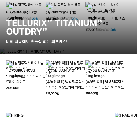
남성 픽프릭 러쉬 샌들
여성 픽프릭 러쉬 샌들
남성 쓰라이브 리바이브 맥스
103,200원
129,000원
20%
103,200원
129,000원
20%
TELLURIX™ TITANIUM™
브리즈 메쉬 샌들
OUTDRY™
127,200원
159,000원
20%
비와 바람에도 흔들림 없는 퍼포먼스!
남성 텔루릭스 타이타늄 아웃
HIKING
드라이 와이드
[추영우 착용] 남성 텔루릭스
[추영우 착용] 남성 텔루릭스
TRAI
타이타늄 아웃드라이 와이드
타이타늄 아웃드라이 와이드
219,000원
컬럼비아와 함께 일상을 벗어나
219,000원
219,000원
하이킹, 트레킹 등 아웃도어 활동을 즐겨보세요.
최고의 기술
자세히 보기
자세히 보