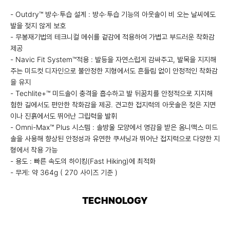
- Outdry™ 방수·투습 설계 : 방수·투습 기능의 아웃솔이 비 오는 날씨에도
발을 젖지 않게 보호
- 무봉재기법의 테크니컬 메쉬를 겉감에 적용하여 가볍고 부드러운 착화감
제공
- Navic Fit System™적용 : 발등을 자연스럽게 감싸주고, 발목을 지지해
주는 미드컷 디자인으로 불안정한 지형에서도 흔들림 없이 안정적인 착화감
을 유지
- Techlite+™ 미드솔이 충격을 흡수하고 발 뒤꿈치를 안정적으로 지지해
험한 길에서도 편안한 착화감을 제공. 견고한 접지력의 아웃솔은 젖은 지면
이나 진흙에서도 뛰어난 그립력을 발휘
- Omni-Max™ Plus 시스템 : 솔방울 모양에서 영감을 받은 옴니맥스 미드
솔을 사용해 향상된 안정성과 유연한 쿠셔닝과 뛰어난 접지력으로 다양한 지
형에서 착용 가능
- 용도 : 빠른 속도의 하이킹(Fast Hiking)에 최적화
- 무게: 약 364g ( 270 사이즈 기준 )
TECHNOLOGY