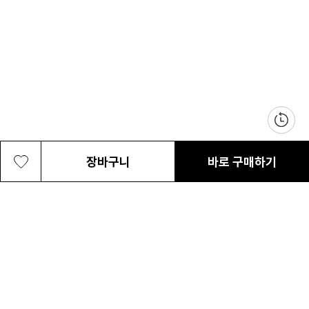
장바구니
바로 구매하기
남성 코노스 TRS 아웃드라이 미드
199,000원
최근 본 상품
전체삭제
ABOUT US
NOTICE
CONTACT US