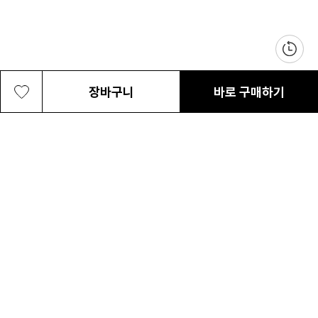
장바구니
바로 구매하기
공용 케슬락 25L 백팩
99,000원
최근 본 상품
전체삭제
ABOUT US
NOTICE
CONTACT US
컬럼비아 대표번호
매장고객 및 AS문의
080-540-0277
평일 09:30~17:30
온라인 스토어 고객센터
온라인몰 고객 문의