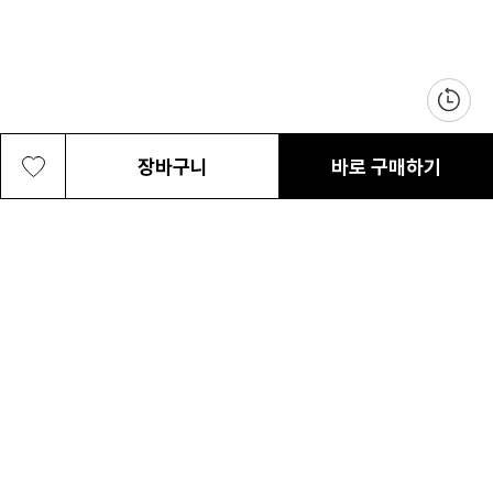
장바구니
바로 구매하기
공용 케슬락 20L 백팩
89,000원
최근 본 상품
전체삭제
ABOUT US
NOTICE
CONTACT US
컬럼비아 대표번호
매장고객 및 AS문의
080-540-0277
평일 09:30~17:30