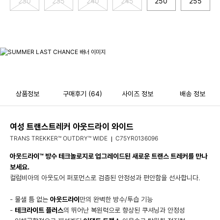
230
235
240
245
250
255
상품정보
구매후기
(64)
사이즈 정보
배송 정보
여성 트랜스트레커 아웃드라이 와이드
TRANS TREKKER™ OUTDRY™ WIDE
C75YR0136096
아웃드라이™ 방수 테크놀로지로 업그레이드된 새로운 트랜스 트레커를 만나
보세요.
컬럼비아의 아웃도어 퍼포먼스로 검증된 안정성과 편안함을 선사합니다.
- 물샐 틈 없는
아웃드라이
만의 완벽한 방수/투습 기능
-
테크라이트 플러스
의 뛰어난 복원력으로 향상된 쿠셔닝과 안정성