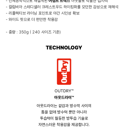
- 인체공학적으로 재설계된
어댑트 트랙스
아웃솔로 탁월한 접지력
- 컬럼비아 스테디셀러 크레스트우드 하이킹화를 모던한 감성으로 재해석
- 리플렉티브 라이닝 포인트로 야간 시인성 확보
- 와이드 핏으로 더 편안한 착용감
- 중량 : 350g ( 240 사이즈 기준)
TECHNOLOGY
OUTDRY™
아웃드라이™
아웃드라이는 겉감과 방수막 사이의
틈을 없애 방수력 뿐만 아니라
투습력이 월등한 방투습 기술로
자연스러운 착용감을 제공합니다.