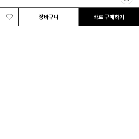
장바구니
바로 구매하기
여성 트랜스트레커 아웃드라이 와이드
132,300원
최근 본 상품
전체삭제
ABOUT US
NOTICE
CONTACT US
컬럼비아 대표번호
매장고객 및 AS문의
080-540-0277
평일 09:30~17:30
온라인 스토어 고객센터
온라인몰 고객 문의
1800-1784
평일 10:00~17:00
컬럼비아스포츠웨어코리아