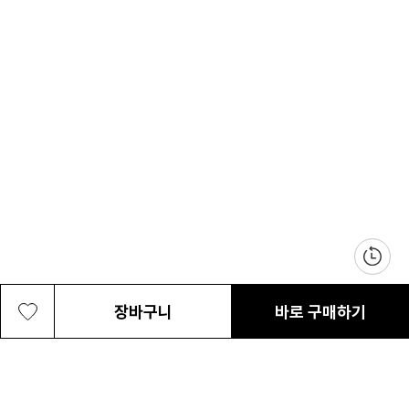
장바구니
바로 구매하기
공용 카스 림 넥 게이터
39,000원
최근 본 상품
전체삭제