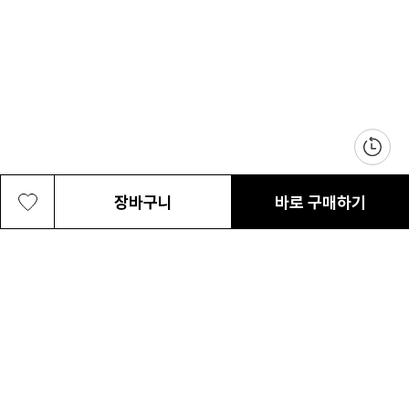
장바구니
바로 구매하기
공용 생츄어리 투 로드 3단 싱글 등산스틱
110,000원
최근 본 상품
전체삭제
ABOUT US
NOTICE
CONTACT US