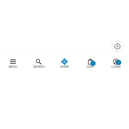
0
MENU
SEARCH
HOME
CART
LOGIN
최근 본 상품
전체삭제
ABOUT US
NOTICE
CONTACT US