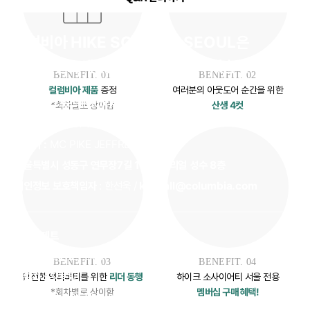
컬럼비아 HIKE SOCIETY SEOUL은
더프리젠트에 위탁하여 운영하고 있습니다.
BENEFIT. 02
BENEFIT. 01
여러분의 아웃도어 순간을 위한
컬럼비아 제품
증정
컬럼비아스포츠웨어코리아
산생 4컷
*회차별로 상이함
사업자등록번호 :
120-81-63458
대표자 :
MC PIKE JEFFREY SHON
서울특별시 성동구 연무장7길 13, 팩토리얼 성수 8층
개인정보 보호책임자
: 한선욱 /
kr-mall@columbia.com
더프리젠트
사업자등록번호 :
840-81-01390
BENEFIT. 04
BENEFIT. 03
대표자 :
정경원
하이크 소사이어티 서울 전용
안전한 액티비티를 위한
리더 동행
멤버십 구매 혜택!
*회차별로 상이함
서울특별시 관악구 보라매로6길 10