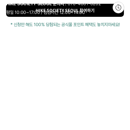
HIKE SOCIETY SEOUL 문의처 :
070-4001-0202
HIKE SOCIETY SEOUL 참여하기
평일 10:00~17:00 / 점심시간 12:00~14:00
주말 및 공휴일 휴무
* 신청만 해도 100% 당첨되는 공식몰 포인트 혜택도 놓치지마세요!
최근 본 상품
전체삭제
ABOUT US
NOTICE
CONTACT US
컬럼비아 대표번호
매장고객 및 AS문의
080-540-0277
평일 09:30~17:30
온라인 스토어 고객센터
온라인몰 고객 문의
1800-1784
평일 10:00~17:00
컬럼비아스포츠웨어코리아
대표이사 : MC PIKE JEFFREY SHON