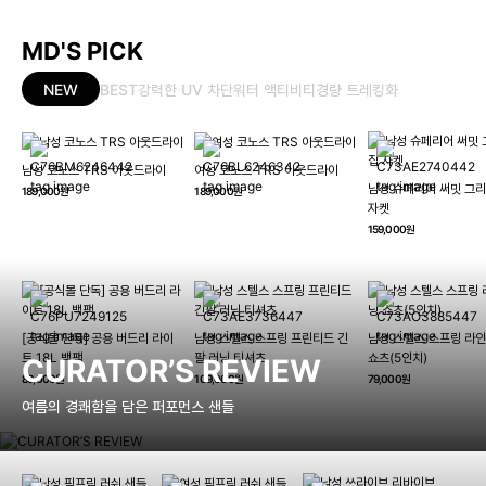
MD'S PICK
NEW
BEST
강력한 UV 차단
워터 액티비티
경량 트레킹화
남성 코노스 TRS 아웃드라이
여성 코노스 TRS 아웃드라이
남성 슈페리어 써밋 그리
189,000원
189,000원
자켓
159,000원
[공식몰 단독] 공용 버드리 라이
남성 스텔스 스프링 프린티드 긴
남성 스텔스 스프링 라인
트 18L 백팩
팔 러닝 티셔츠
쇼츠(5인치)
CURATOR’S REVIEW
89,000원
109,000원
79,000원
여름의 경쾌함을 담은 퍼포먼스 샌들