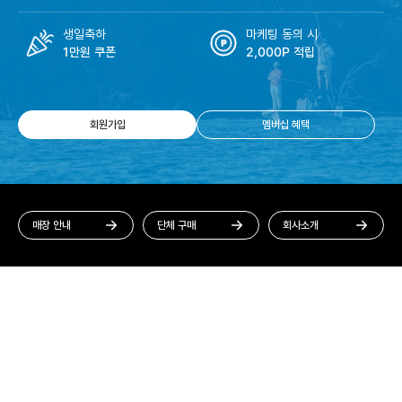
생일축하
마케팅 동의 시
1만원 쿠폰
2,000P 적립
회원가입
멤버십 혜택
매장 안내
단체 구매
회사소개