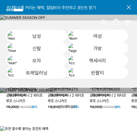
초대할수록 커지는 혜택, 컬럼비아 추천하고 포인트 받기
초대할수록 커지는 혜택, 컬럼비아 추천하고 포인트 받기
초대할수록 커지는 혜택, 컬럼비아 추천하고 포인트 받기
남성
여성
신발
가방
모자
액세서리
트레일러닝
반팔티
START YOUR
남성
여성
신발
가방
모자
액세서리
트레일러닝
반
NEW JOURNEY
헤이지 져니 New 컬러 UP TO 20% OFF
공용 헤이지 져니 2 워터프
공용 헤이지 져니 2 워터프
공용 헤이지 져니 2 워터프
공용
루프 스니커즈
루프 스니커즈
루프 스니커즈
루프
자세히 보기
119,200원
149,000원
20%
119,200원
149,000원
20%
119,200원
149,000원
20%
119