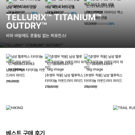
남성 픽프릭 러쉬 샌들
여성 픽프릭 러쉬 샌들
남성 쓰라이브 리바이브 맥스
103,200원
129,000원
20%
103,200원
129,000원
20%
TELLURIX™ TITANIUM™
브리즈 메쉬 샌들
OUTDRY™
127,200원
159,000원
20%
비와 바람에도 흔들림 없는 퍼포먼스!
남성 텔루릭스 타이타늄 아웃
HIKING
드라이 와이드
[추영우 착용] 남성 텔루릭스
[추영우 착용] 남성 텔루릭스
TRAI
타이타늄 아웃드라이 와이드
타이타늄 아웃드라이 와이드
219,000원
컬럼비아와 함께 일상을 벗어나
219,000원
219,000원
하이킹, 트레킹 등 아웃도어 활동을 즐겨보세요.
최고의 기술
자세히 보기
자세히 보
베스트 구매 후기