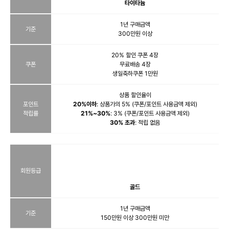
타이타늄
1년 구매금액
기준
300만원 이상
20% 할인 쿠폰 4장
쿠폰
무료배송 4장
생일축하쿠폰 1만원
상품 할인율이
포인트
20%이하
: 상품가의 5% (쿠폰/포인트 사용금액 제외)
적립률
21%~30%
: 3% (쿠폰/포인트 사용금액 제외)
30% 초과
: 적립 없음
회원등급
골드
1년 구매금액
기준
150만원 이상 300만원 미만