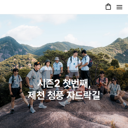
시즌2 첫번째,
제천 청풍 자드락길