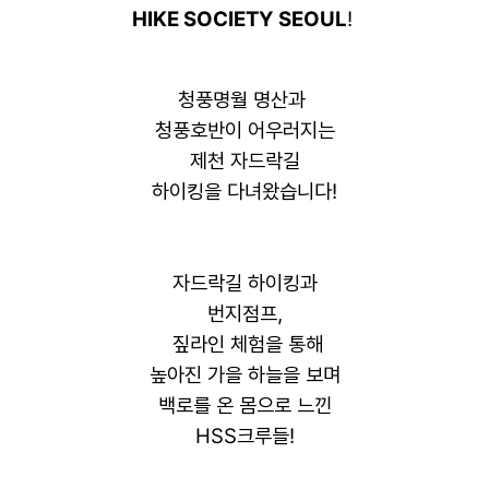
HIKE SOCIETY SEOUL
!
청풍명월 명산과
청풍호반이 어우러지는
제천 자드락길
하이킹을 다녀왔습니다!
자드락길 하이킹과
번지점프,
짚라인 체험을 통해
높아진 가을 하늘을 보며
백로를 온 몸으로 느낀
HSS크루들!