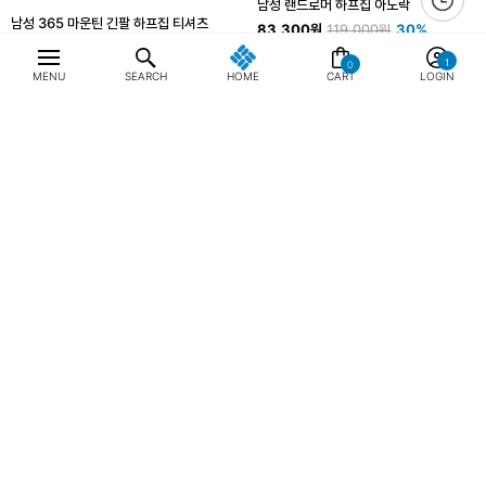
남성 랜드로머 하프집 아노락
남성 365 마운틴 긴팔 하프집 티셔츠
83,300원
119,000원
30%
109,000원
0
MENU
SEARCH
HOME
CART
LOGIN
4.9 (7)
5.0 (1)
최근 본 상품
전체삭제
남성 랜드로머 하프집 아노락
83,300원
119,000원
30%
4.9 (7)
ABOUT US
NOTICE
CONTACT US