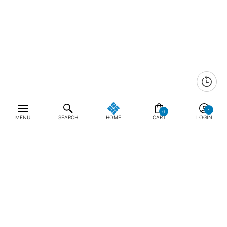
0
MENU
SEARCH
HOME
CART
LOGIN
최근 본 상품
전체삭제
ABOUT US
NOTICE
CONTACT US