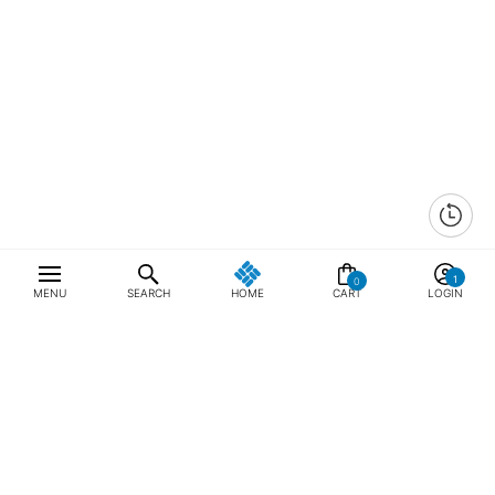
0
MENU
SEARCH
HOME
CART
LOGIN
최근 본 상품
전체삭제
ABOUT US
NOTICE
CONTACT US