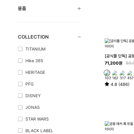
용품
COLLECTION
TITANIUM
[공식몰 단독] 공용
Hike 365
71,200원
89,
HERITAGE
PFG
4.8 (486)
DISNEY
JONAS
STAR WARS
BLACK LABEL