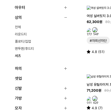
아우터
여성 실버릿지 3.
상의
62,300원
89
전체
라운드티
#자외선차단
폴로티/집업
맨투맨/후드티
4.8 (51)
셔츠
하의
셋업
남성 유틸라이저 
신발
71,200원
89,
가방
모자
4.9 (7)