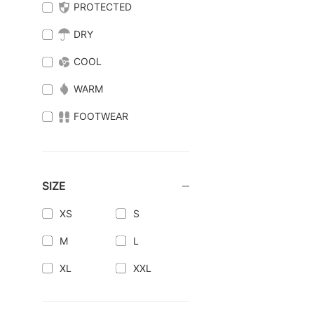
PROTECTED
DRY
COOL
WARM
FOOTWEAR
SIZE
XS
S
M
L
XL
XXL