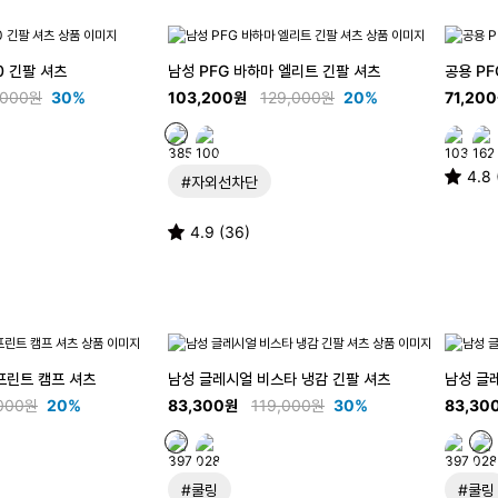
0 긴팔 셔츠
남성 PFG 바하마 엘리트 긴팔 셔츠
공용 PF
,000원
30%
103,200원
129,000원
20%
71,20
4.8
#자외선차단
4.9 (36)
프린트 캠프 셔츠
남성 글레시얼 비스타 냉감 긴팔 셔츠
남성 글
000원
20%
83,300원
119,000원
30%
83,30
#쿨링
#쿨링