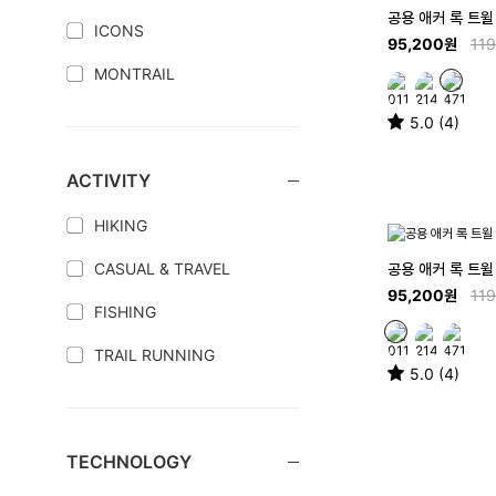
공용 애커 록 트윌
ICONS
95,200원
11
MONTRAIL
5.0 (4)
ACTIVITY
HIKING
공용 애커 록 트윌
CASUAL & TRAVEL
95,200원
11
FISHING
TRAIL RUNNING
5.0 (4)
TECHNOLOGY