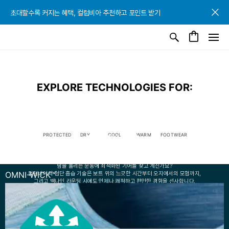
초대할수록 커지는 혜택, 컬럼비아 추천하고 포인트 받기
EXPLORE TECHNOLOGIES FOR:
PROTECTED
DRY
COOL
WARM
FOOTWEAR
WICKING
흡습 테크놀로지
땀을 흘리는 운동에 최적화된 기어를 찾고 계신가요?
OMNI-WICK™
컬럼비아의 첨단 흡습 기술은 보트 위의 느긋한 시간부터 오지에서의 모험까지,
그리고 백나인 라운딩 시에도 언제나 쾌적하고 편안한 경험을 선사합니다.