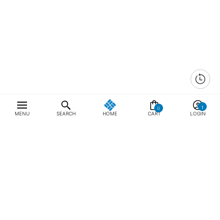
0
MENU
SEARCH
HOME
CART
LOGIN
최근 본 상품
전체삭제
ABOUT US
NOTICE
CONTACT US