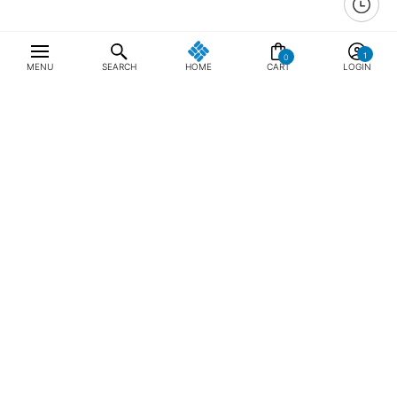
0
MENU
SEARCH
HOME
CART
LOGIN
최근 본 상품
전체삭제
ABOUT US
NOTICE
CONTACT US
컬럼비아 대표번호
매장고객 및 AS문의
080-540-0277
평일 09:30~17:30
온라인 스토어 고객센터
온라인몰 고객 문의
1800-1784
평일 10:00~17:00
컬럼비아스포츠웨어코리아