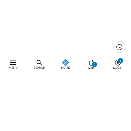
0
MENU
SEARCH
HOME
CART
LOGIN
최근 본 상품
전체삭제
ABOUT US
NOTICE
CONTACT US