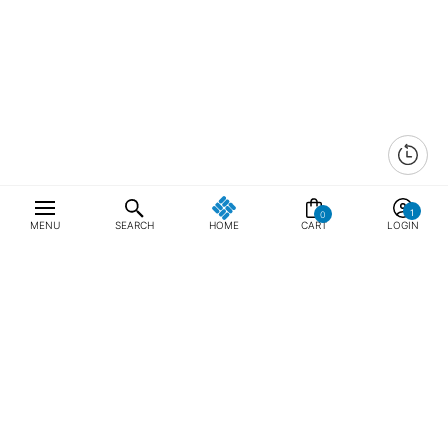
0
MENU
SEARCH
HOME
CART
LOGIN
최근 본 상품
전체삭제
ABOUT US
NOTICE
CONTACT US