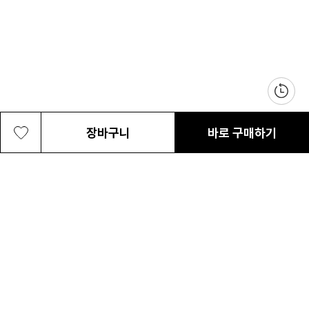
장바구니
바로 구매하기
남성 몬트레일 트리니티 AG 2
119,000원
최근 본 상품
전체삭제
ABOUT US
NOTICE
CONTACT US
컬럼비아 대표번호
매장고객 및 AS문의