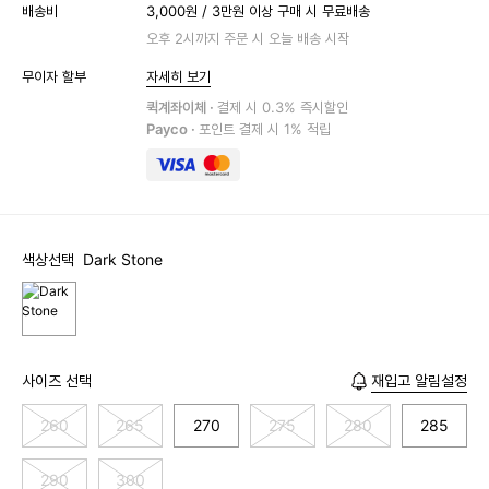
배송비
3,000원 / 3만원 이상 구매 시 무료배송
오후 2시까지 주문 시 오늘 배송 시작
무이자 할부
자세히 보기
퀵계좌이체 ·
결제 시 0.3% 즉시할인
Payco ·
포인트 결제 시 1% 적립
색상선택
Dark Stone
사이즈 선택
재입고 알림설정
260
265
270
275
280
285
290
300